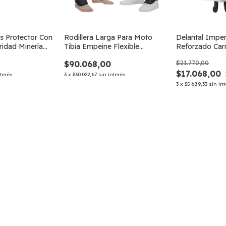
s Protector Con
Rodillera Larga Para Moto
Delantal Impe
ridad Minería
Tibia Empeine Flexible
Reforzado Carn
Deporte
.pescad.lavan
$90.068,00
$21.770,00
$17.068,00
nterés
3
x
$30.022,67
sin interés
3
x
$5.689,33
sin in