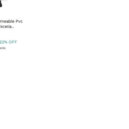
rmeable Pvc
iceria
d
22
% OFF
terés