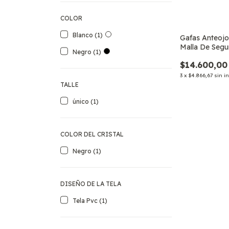
COLOR
Blanco (1)
Gafas Anteojo
Malla De Segu
Negro (1)
Poda
$14.600,00
3
x
$4.866,67
sin i
TALLE
único (1)
COLOR DEL CRISTAL
Negro (1)
DISEÑO DE LA TELA
Tela Pvc (1)