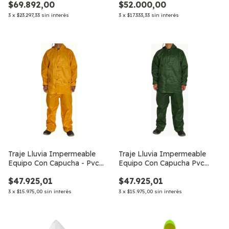
$69.892,00
$52.000,00
3
x
$23.297,33
sin interés
3
x
$17.333,33
sin interés
Traje Lluvia Impermeable
Traje Lluvia Impermeable
Equipo Con Capucha - Pvc
Equipo Con Capucha Pvc
Lembú
Lembú Safety
$47.925,01
$47.925,01
3
x
$15.975,00
sin interés
3
x
$15.975,00
sin interés