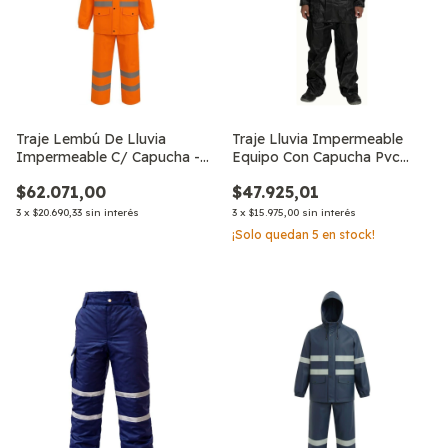
Traje Lembú De Lluvia
Traje Lluvia Impermeable
Impermeable C/ Capucha -
Equipo Con Capucha Pvc
Pvc Reflecti
Lembú
$62.071,00
$47.925,01
3
x
$20.690,33
sin interés
3
x
$15.975,00
sin interés
¡Solo quedan
5
en stock!