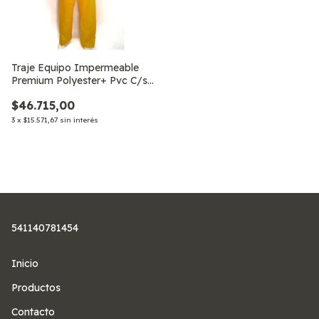
Traje Equipo Impermeable
Premium Polyester+ Pvc C/s
Capucha
$46.715,00
3
x
$15.571,67
sin interés
541140781454
Inicio
Productos
Contacto