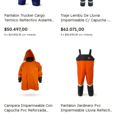
Pantalon Trucker Cargo
Traje Lembú De Lluvia
Termico Reflectivo Aislante
Impermeable C/ Capucha -
De Trabaj
pvc Reflectivo
$50.497,00
$62.071,00
3
x
$16.832,33
sin interés
3
x
$20.690,33
sin interés
Campera Impermeable Con
Pantalon Jardinero Pvc
Capucha Pvc Reforzada
Impermeable Lluvia Reflectiv
Termosellada
Reforzad