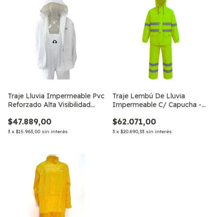
Traje Lluvia Impermeable Pvc
Traje Lembú De Lluvia
Reforzado Alta Visibilidad
Impermeable C/ Capucha -
Equi
Pvc Reflectv.
$47.889,00
$62.071,00
3
x
$15.963,00
sin interés
3
x
$20.690,33
sin interés